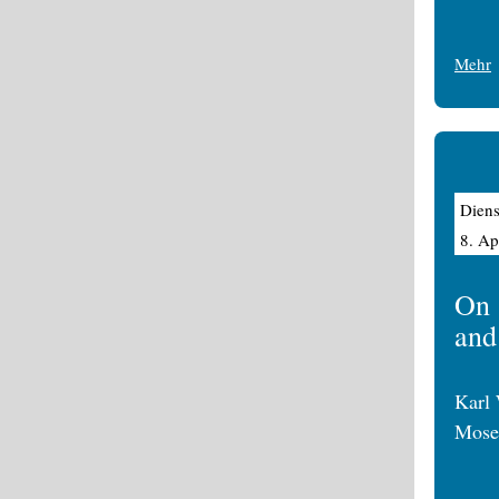
Mehr
Diens
8. Ap
On 
and
Karl 
Mose