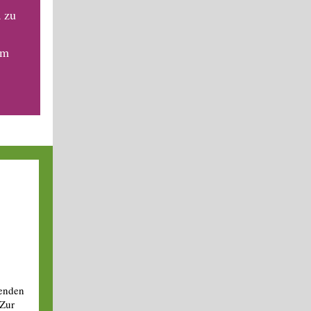
a zu
um
enden
 Zur