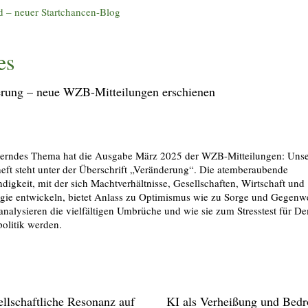
nd – neuer Startchancen-Blog
es
rung – neue WZB-Mitteilungen erschienen
llerndes Thema hat die Ausgabe März 2025 der WZB-Mitteilungen: Uns
heft steht unter der Überschrift „Veränderung“. Die atemberaubende
igkeit, mit der sich Machtverhältnisse, Gesellschaften, Wirtschaft und
gie entwickeln, bietet Anlass zu Optimismus wie zu Sorge und Gegenw
analysieren die vielfältigen Umbrüche und wie sie zum Stresstest für D
olitik werden.
ellschaftliche Resonanz auf
KI als Verheißung und Bed