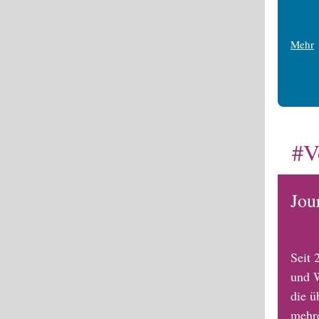
Mehr
#V
Jou
Seit 
und W
die ü
mehr