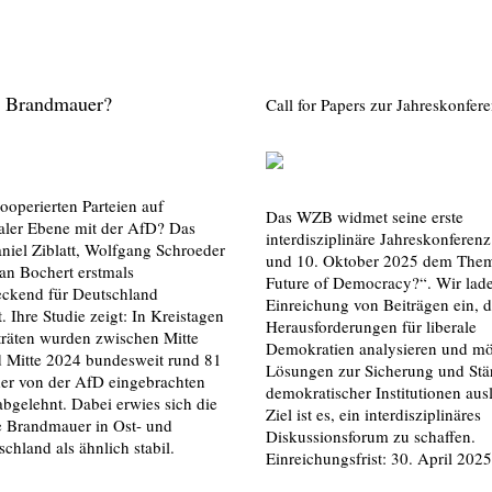
e Brandmauer?
Call for Papers zur Jahreskonfer
ooperierten Parteien auf
Das WZB widmet seine erste
er Ebene mit der AfD? Das
interdisziplinäre Jahreskonferen
niel Ziblatt, Wolfgang Schroeder
und 10. Oktober 2025 dem The
an Bochert erstmals
Future of Democracy?“. Wir lad
eckend für Deutschland
Einreichung von Beiträgen ein, d
t. Ihre Studie zeigt: In Kreistagen
Herausforderungen für liberale
träten wurden zwischen Mitte
Demokratien analysieren und mö
 Mitte 2024 bundesweit rund 81
Lösungen zur Sicherung und St
der von der AfD eingebrachten
demokratischer Institutionen aus
bgelehnt. Dabei erwies sich die
Ziel ist es, ein interdisziplinäres
he Brandmauer in Ost- und
Diskussionsforum zu schaffen.
chland als ähnlich stabil.
Einreichungsfrist: 30. April 2025