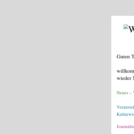
Guten T
willkom
wieder 
Neues –
Veransta
Kulturwi
Journalis