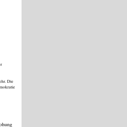
er
ehr. Die
emokratie
rohung