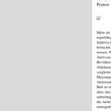
Protest
Mehr als
republik
Saldivia
betrachte
wissen: W
Aktivismu
Bevölker
Ablehnun
verglich
Massenpro
Aktionen
Bild ist u
aber, das
unbeding
die Anli
untergra