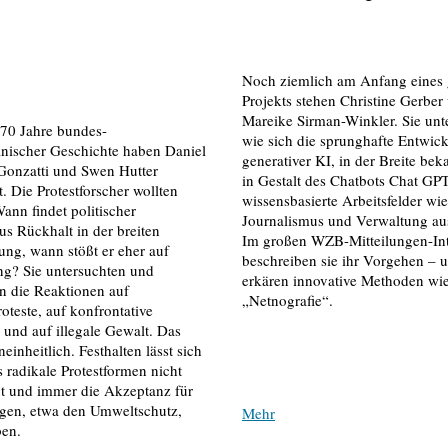
Noch ziemlich am Anfang eines
Projekts stehen Christine Gerber
Mareike Sirman-Winkler. Sie unt
 70 Jahre bundes-
wie sich die sprunghafte Entwic
anischer Geschichte haben Daniel
generativer KI, in der Breite bek
 Gonzatti und Swen Hutter
in Gestalt des Chatbots Chat GPT
t. Die Protestforscher wollten
wissensbasierte Arbeitsfelder wie
ann findet politischer
Journalismus und Verwaltung au
s Rückhalt in der breiten
Im großen WZB-Mitteilungen-In
ung, wann stößt er eher auf
beschreiben sie ihr Vorgehen – 
g? Sie untersuchten und
erkären innovative Methoden wie
en die Reaktionen auf
„Netnografie“.
teste, auf konfrontative
 und auf illegale Gewalt. Das
neinheitlich. Festhalten lässt sich
s radikale Protestformen nicht
t und immer die Akzeptanz für
egen, etwa den Umweltschutz,
Mehr
ben.