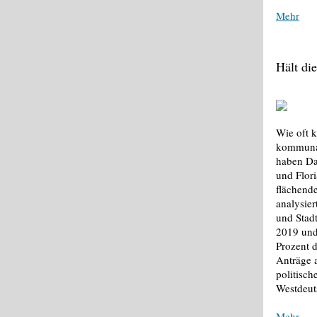
Mehr
Hält di
Wie oft k
kommunal
haben Da
und Flori
flächend
analysier
und Stad
2019 und
Prozent 
Anträge a
politisc
Westdeuts
Mehr