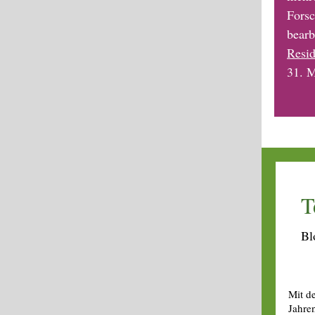
Forsc
bearb
Resid
31. M
T
Bl
Mit d
Jahre