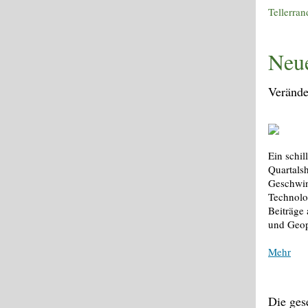
Tellerra
Neu
Verände
Ein schi
Quartals
Geschwind
Technolo
Beiträge 
und Geop
Mehr
Die ges