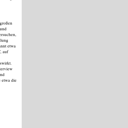
 großen
 und
ersuchen,
klung
annt etwa
, auf
swirkt.
terview
und
 etwa die