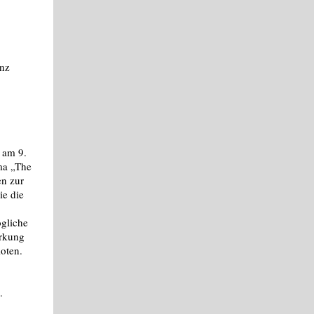
enz
z am 9.
ma „The
en zur
ie die
gliche
ärkung
loten.
.