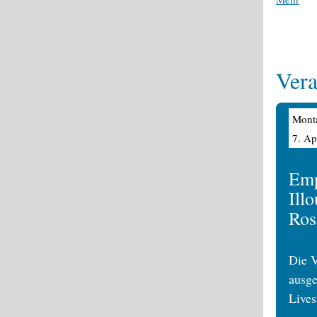
Vera
Mont
7. Ap
Emp
Ill
Ros
Die V
ausg
Lives