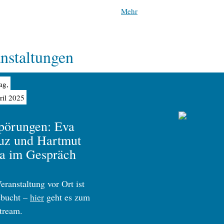
Mehr
nstaltungen
ag,
ril 2025
örungen: Eva
ouz und Hartmut
a im Gespräch
eranstaltung vor Ort ist
ebucht –
hier
geht es zum
tream.